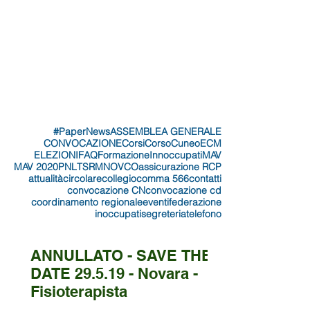
#PaperNews
ASSEMBLEA GENERALE
CONVOCAZIONE
Corsi
Corso
Cuneo
ECM
ELEZIONI
FAQ
Formazione
Innoccupati
MAV
MAV 2020
PNL
TSRMNOVCO
assicurazione RCP
attualità
circolare
collegio
comma 566
contatti
convocazione CN
convocazione cd
coordinamento regionale
eventi
federazione
inoccupati
segreteria
telefono
ANNULLATO - SAVE THE
DATE 29.5.19 - Novara -
Fisioterapista