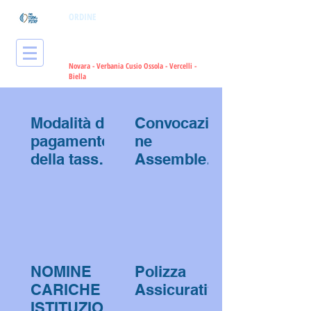
ORDINE
dei Tecnici Sanitari di
Radiologia Medica
e delle Professioni
Sanitarie Tecniche, della Riabilitazione
e della Prevenzione
Novara - Verbania Cusio Ossola - Vercelli -
Bie
lla
Modalità di
Convocazio
pagamento
ne
della tassa
Assemblea
annuale di
Straordinari
iscrizione
a degli
all’albo 2018
Iscritti
all'Albo
NOMINE
Polizza
CARICHE
Assicurativa
ISTITUZION