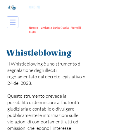
ORDINE
dei Tecnici Sanitari di
Radiologia Medica
e delle Professioni
Sanitarie Tecniche, della Riabilitazione
e della Prevenzione
Novara - Verbania Cusio Ossola - Vercelli -
Bie
lla
Whistleblowing
Il Whistleblowing è uno strumento di
segnalazione degli illeciti
regolamentato dal decreto legislativo n.
24 del 2023.
Questo strumento prevede la
possibilità di denunciare all’autorità
giudiziaria o contabile o divulgare
pubblicamente le informazioni sulle
violazioni di comportamenti, atti od
omissioni che ledono l'interesse