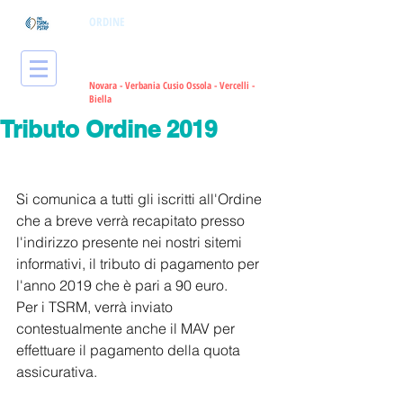
ORDINE
dei Tecnici Sanitari di
Radiologia Medica
e delle Professioni
Sanitarie Tecniche, della Riabilitazione
e della Prevenzione
Novara - Verbania Cusio Ossola - Vercelli -
Bie
lla
Tributo Ordine 2019
Si comunica a tutti gli iscritti all'Ordine 
che a breve verrà recapitato presso 
l'indirizzo presente nei nostri sitemi 
informativi, il tributo di pagamento per 
l'anno 2019 che è pari a 90 euro.
Per i TSRM, verrà inviato 
contestualmente anche il MAV per 
effettuare il pagamento della quota 
assicurativa.