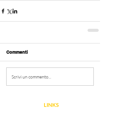
Commenti
Scrivi un commento...
LINKS
FNCPTSRM
Dichiarazione di
accessibilità
Obiettivi di