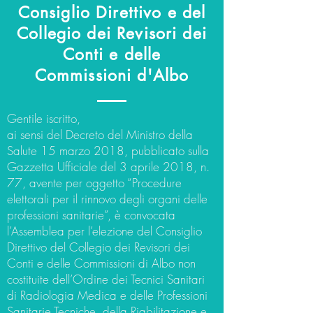
Consiglio Direttivo e del
Collegio dei Revisori dei
Conti e delle
Commissioni d'Albo
Gentile iscritto,
ai sensi del Decreto del Ministro della
Salute 15 marzo 2018, pubblicato sulla
Gazzetta Ufficiale del 3 aprile 2018, n.
77, avente per oggetto “Procedure
elettorali per il rinnovo degli organi delle
professioni sanitarie”, è convocata
l’Assemblea per l’elezione del Consiglio
Direttivo del Collegio dei Revisori dei
Conti e delle Commissioni di Albo non
costituite dell’Ordine dei Tecnici Sanitari
di Radiologia Medica e delle Professioni
Sanitarie Tecniche, della Riabilitazione e