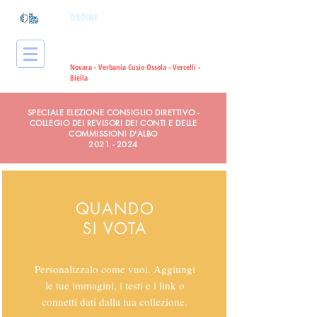
ORDINE
dei Tecnici Sanitari di
Radiologia Medica
e delle Professioni
Sanitarie Tecniche, della Riabilitazione
e della Prevenzione
Novara - Verbania Cusio Ossola - Vercelli -
Bie
lla
SPECIALE ELEZIONE CONSIGLIO DIRETTIVO -
COLLEGIO DEI REVISORI DEI CONTI E DELLE
COMMISSIONI D'ALBO
2021 - 2024
QUANDO
SI VOTA
Personalizzalo come vuoi. Aggiungi
le tue immagini, i testi e i link o
connetti dati dalla tua collezione.