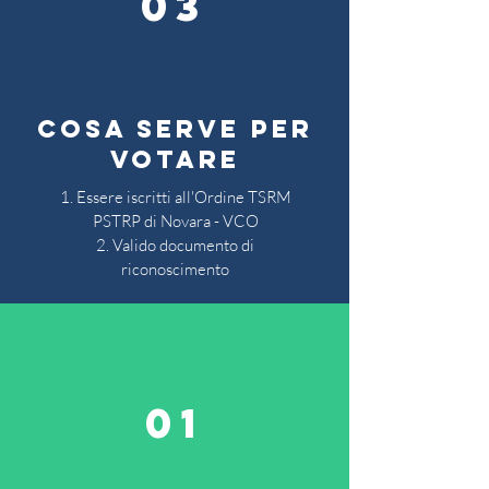
03
cosa serve per
votare
Essere iscritti all'Ordine TSRM
PSTRP di Novara - VCO
Valido documento di
riconoscimento
01