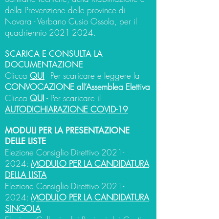
della Prevenzione delle province di
Novara - Verbano Cusio Ossola, per il
quadriennio
2021-2024
.
SCARICA E CONSULTA LA
DOCUMENTAZIONE
Clicca
QUI
- Per scaricare e leggere la
CONVOCAZIONE all’Assemblea Elettiva
Clicca
QUI
- Per scaricare il
AUTODICHIARAZIONE COVID-19
MODULI PER LA PRESENTAZIONE
DELLE LISTE
Elezione Consiglio Direttivo
2021-
2024
:
MODULO PER LA CANDIDATURA
DELLA LISTA
Elezione Consiglio Direttivo
2021-
2024
:
MODULO PER LA CANDIDATURA
SINGOLA