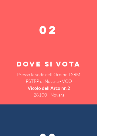
02
DOVE SI VOTA
Presso la sede dell'Ordine TSRM
PSTRP di Novara - VCO
Vicolo dell'Arco nr. 2
28100 - Novara