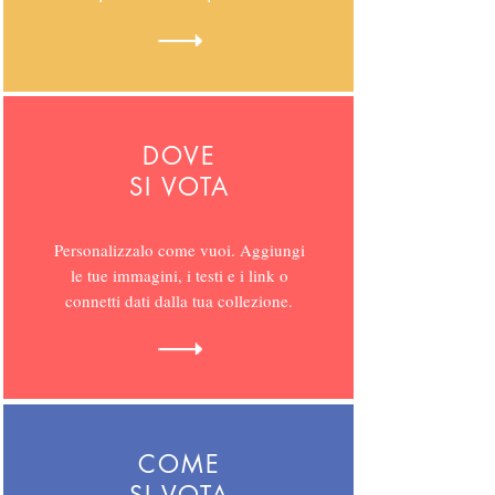
DOVE
SI VOTA
Personalizzalo come vuoi. Aggiungi
le tue immagini, i testi e i link o
connetti dati dalla tua collezione.
COME