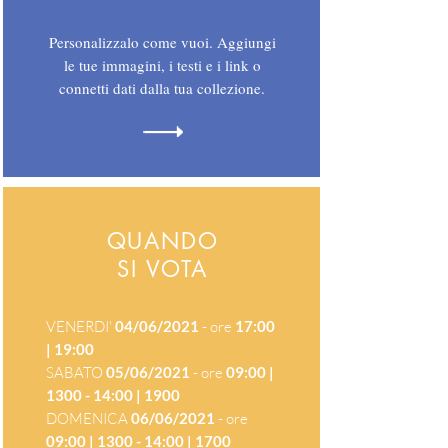
Personalizzalo come vuoi. Aggiungi
le tue immagini, i testi e i link o
connetti dati dalla tua collezione.
QUANDO
SI VOTA
VENERDI'
04/06/2021
- ore
17:00
| 19:00
SABATO
05/06/2021
- ore
09:00 |
1300 - 14:00 | 1900
DOMENICA
06/06/2021
- ore
09:00 | 1300 - 14:00 | 1700