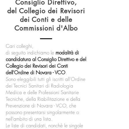
Consiglio Direttivo,
del Collegio dei Revisori
dei Conti e delle
Commissioni d'Albo
Cari colleghi,
di seguito indichiamo le
modalità di
candidatura al Consiglio Direttivo e del
Collegio dei Revisori dei Conti
dell’Ordine di Novara - VCO
.
Sono eleggibili tutti gli iscritti all’Ordine
dei Tecnici Sanitari di Radiologia
Medica e delle Professioni Sanitarie
Tecniche, della Riabilitazione e della
Prevenzione di Novara - VCO, che
possono presentarsi singolarmente o
nell’ambito di una lista.
Le liste di candidati, nonché le singole