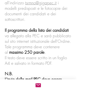
all’indirizzo
tsrmno@gigapec.it
i
modelli predisposti e le fotocopie dei
documenti dei candidati e dei
sottoscrittori.
Il programma della lista dei candidati
va allegato alla PEC e sarà pubblicato
sul sito internet istituzionale dell’Ordine.
Tale programma deve contenere
al
massimo 250 parole
.
Il testo deve essere scritto in un foglio
A4 e salvato in formato PDF.
N.B.
L’invio della mail PEC deve essere
effettuato dal rappresentante della
lista
(o dal candidato nel caso di
candidature singole), il quale si assume
la responsabilità di aver verificato la
veridicità dei documenti fotocopiati ed