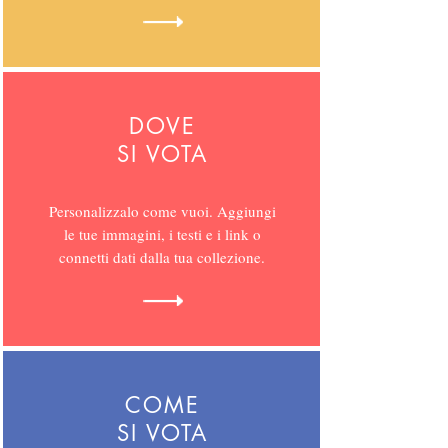
DOVE
SI VOTA
Personalizzalo come vuoi. Aggiungi
le tue immagini, i testi e i link o
connetti dati dalla tua collezione.
COME
SI VOTA