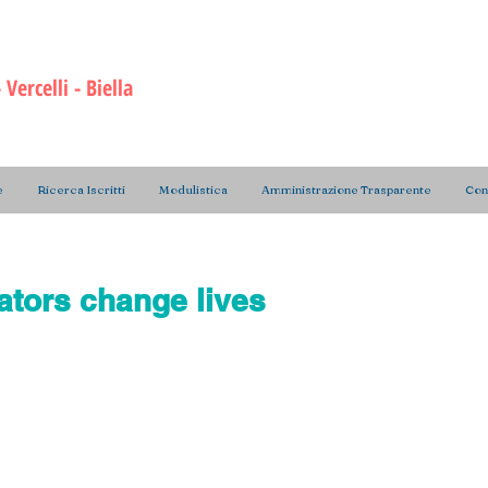
ri di Radiologia Medica
e delle Professioni Sanita
a Prevenzione
Vercelli - Bie
lla
e
Ricerca Iscritti
Modulistica
Amministrazione Trasparente
Cont
ators change lives