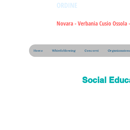
ORDINE
dei Tecnici Sanita
della Riabilitazione e dell
Novara - Verbania Cusio Ossola - 
Home
Whistleblowing
Concorsi
Organizzazion
Social Educ