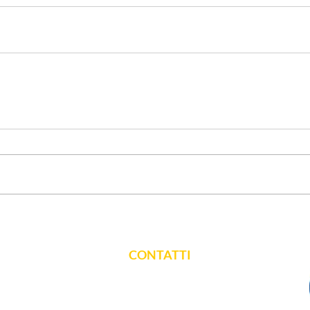
CONTATTI
vicolo dell'Arco 2 - 28100 Novara