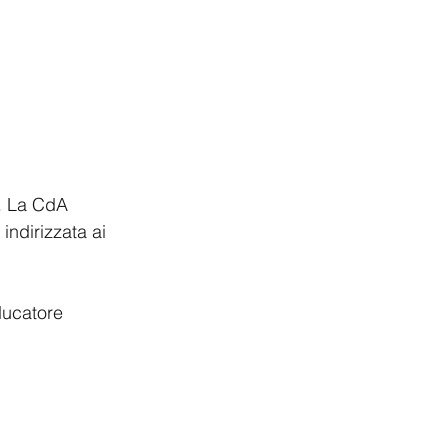
e. La CdA 
indirizzata ai 
ducatore 