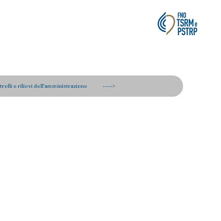
rie Tecniche,
rolli e rilievi dell'amministrazione
---->