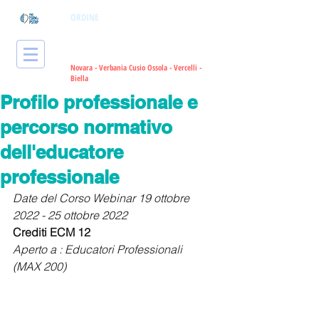
ORDINE
dei Tecnici Sanitari di
Radiologia Medica
e delle Professioni
Sanitarie Tecniche, della Riabilitazione
e della Prevenzione
Novara - Verbania Cusio Ossola - Vercelli -
Bie
lla
Profilo professionale e
percorso normativo
dell'educatore
professionale
Date del Corso Webinar 19 ottobre 
2022 - 25 ottobre 2022
Crediti ECM 12
Aperto a : Educatori Professionali 
(MAX 200)