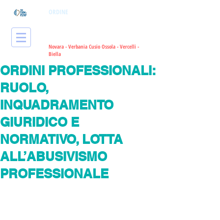
ORDINE
dei Tecnici Sanitari di
Radiologia Medica
e delle Professioni
Sanitarie Tecniche, della Riabilitazione
e della Prevenzione
Novara - Verbania Cusio Ossola - Vercelli -
Bie
lla
ORDINI PROFESSIONALI:
RUOLO,
INQUADRAMENTO
GIURIDICO E
NORMATIVO, LOTTA
ALL’ABUSIVISMO
PROFESSIONALE