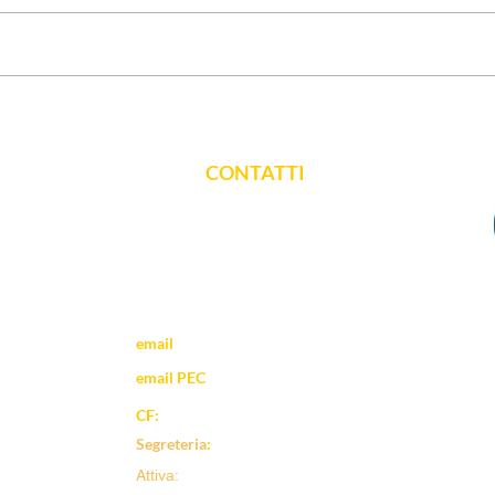
CONTATTI
vicolo dell'Arco 2 - 28100 Novara
email
:
novara@tsrm.org
email PEC
:
tsrmno@gigapec.it
CF:
80019990037
Segreteria
:
+39 331 223 50 51
Attiva:
Lunedì-Venerdì