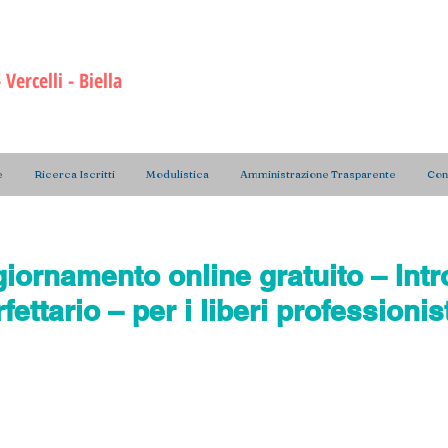
ri di Radiologia Medica
e delle Professioni Sanita
a Prevenzione
Vercelli - Bie
lla
e
Ricerca Iscritti
Modulistica
Amministrazione Trasparente
Cont
iornamento online gratuito – Int
fettario – per i liberi professionis