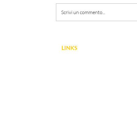
Scrivi un commento...
LINKS
FNCPTSRM
Dichiarazione di accessibilità
Obiettivi di accessibilità
EFRS
Privacy Policy
Politica Cookie