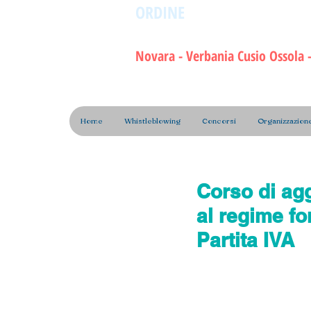
ORDINE
dei Tecnici Sanita
della Riabilitazione e dell
Novara - Verbania Cusio Ossola - 
Home
Whistleblowing
Concorsi
Organizzazion
Corso di agg
al regime for
Partita IVA