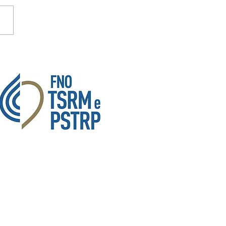
ORDINE TSRM - PSTRP
NO-VCO-BI-VC
© 2021-2024