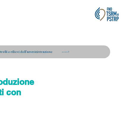
rie Tecniche,
rolli e rilievi dell'amministrazione
---->
roduzione
ti con