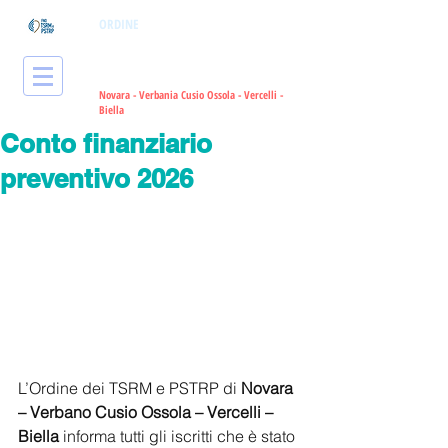
ORDINE
dei Tecnici Sanitari di
Radiologia Medica
e delle Professioni
Sanitarie Tecniche, della Riabilitazione
e della Prevenzione
Novara - Verbania Cusio Ossola - Vercelli -
Bie
lla
Conto finanziario
preventivo 2026
L’Ordine dei TSRM e PSTRP di 
Novara 
– Verbano Cusio Ossola – Vercelli – 
Biella
 informa tutti gli iscritti che è stato 