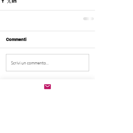
Commenti
Scrivi un commento...
LINKS
FNCPTSRM
Dichiarazione di
accessibilità
Obiettivi di
accessibilità
EFRS