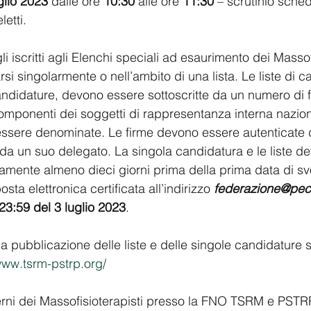
glio 2023
 dalle ore 
10:30 
alle ore 
11:30 
– scrutinio sche
etti.
gli iscritti agli Elenchi speciali ad esaurimento dei Massof
 singolarmente o nell’ambito di una lista. Le liste di ca
ndidature, devono essere sottoscritte da un numero di 
omponenti dei soggetti di rappresentanza interna nazio
ssere denominate. Le firme devono essere autenticate d
da un suo delegato. La singola candidatura e le liste d
amente almeno dieci giorni prima della prima data di sv
sta elettronica certificata all’indirizzo 
federazione@pec
 23:59 del 3 luglio 2023
.
 pubblicazione delle liste e delle singole candidature su
www.tsrm-pstrp.org/
erni dei Massofisioterapisti presso la FNO TSRM e PSTR