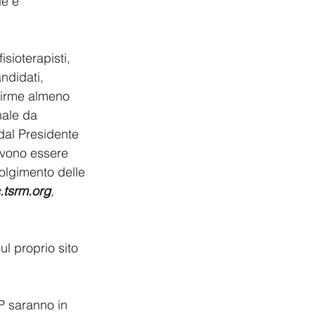
de e 
isioterapisti, 
ndidati, 
firme almeno 
nale da 
al Presidente 
evono essere 
olgimento delle 
.tsrm.org
, 
l proprio sito 
P saranno in 