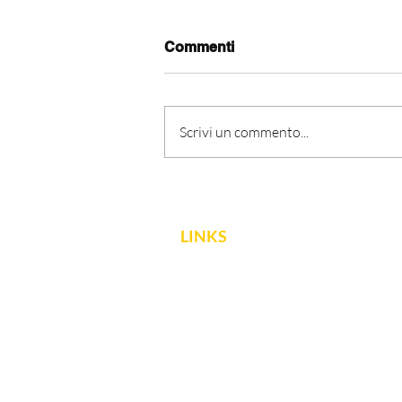
Commenti
Scrivi un commento...
LINKS
FNCPTSRM
Dichiarazione di accessibilità
Obiettivi di accessibilità
EFRS