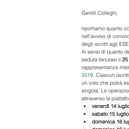
Gentili Colleghi,
riportiamo quanto c
nell’avviso di convo
degli iscritti agli ES
Ai sensi di quanto d
seduta tenutasi il 
25
rappresentanza intern
2019
. Ciascun iscri
un voto che potrà es
singola. Le operazio
attraverso la piattaf
venerdì 14 lugl
sabato 15 lugli
domenica 16 lu