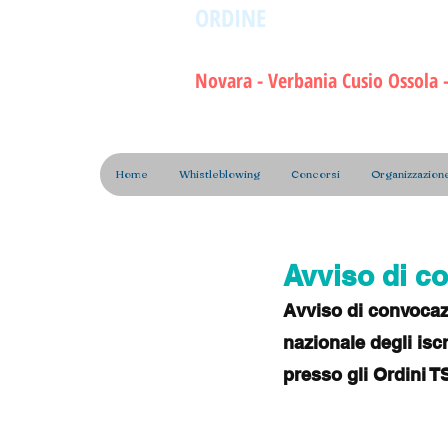
ORDINE
dei Tecnici Sanita
della Riabilitazione e dell
Novara - Verbania Cusio Ossola - 
Home
Whistleblowing
Concorsi
Organizzazion
Avviso di c
Avviso di convocazi
nazionale degli iscr
presso gli Ordini