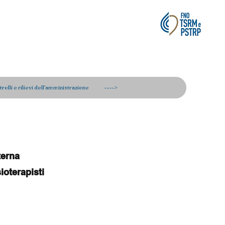
rie Tecniche,
rolli e rilievi dell'amministrazione
---->
terna 
ioterapisti 