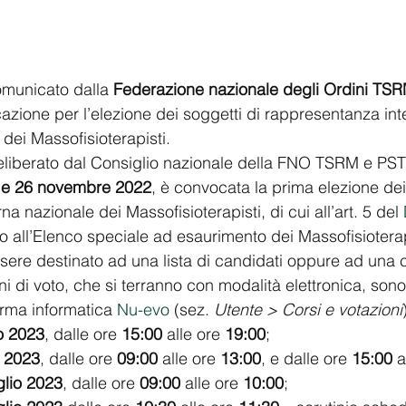
omunicato dalla 
Federazione nazionale degli Ordini TS
cazione per l’elezione dei soggetti di rappresentanza int
E dei Massofisioterapisti.
eliberato dal Consiglio nazionale della FNO TSRM e PST
 e 26 novembre 2022
, è convocata la prima elezione dei
a nazionale dei Massofisioterapisti, di cui all’art. 5 del 
tto all’Elenco speciale ad esaurimento dei Massofisioterap
sere destinato ad una lista di candidati oppure ad una 
ni di voto, che si terranno con modalità elettronica, son
orma informatica 
Nu-evo
 (sez. 
Utente > Corsi e votazioni
io 2023
, dalle ore 
15:00
 alle ore 
19:00
;
o 2023
, dalle ore 
09:00
 alle ore 
13:00
, e dalle ore 
15:00
 a
glio 2023
, dalle ore 
09:00
 alle ore 
10:00
;