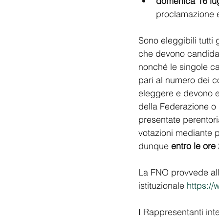
domenica 16 lu
proclamazione el
Sono eleggibili tutti 
che devono candidarsi
nonché le singole ca
pari al numero dei c
eleggere e devono e
della Federazione o 
presentate perentori
votazioni mediante po
dunque 
entro le ore
La FNO provvede alla
istituzionale 
https://
I Rappresentanti int