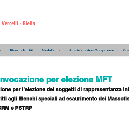
ri di Radiologia Medica
e delle Professioni Sanita
a Prevenzione
Vercelli - Bie
lla
e
Ricerca Iscritti
Modulistica
Amministrazione Trasparente
Cont
onvocazione per elezione MFT
one per l’elezione dei soggetti di rappresentanza in
itti agli Elenchi speciali ad esaurimento dei Massofis
 TSRM e PSTRP