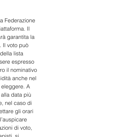
lla Federazione 
attaforma. Il 
rà garantita la 
 Il voto può 
ella lista 
essere espresso 
ro il nominativo 
idità anche nel 
 eleggere. A 
 alla data più 
, nel caso di 
ttare gli orari 
ll’auspicare 
zioni di voto, 
isti, si 