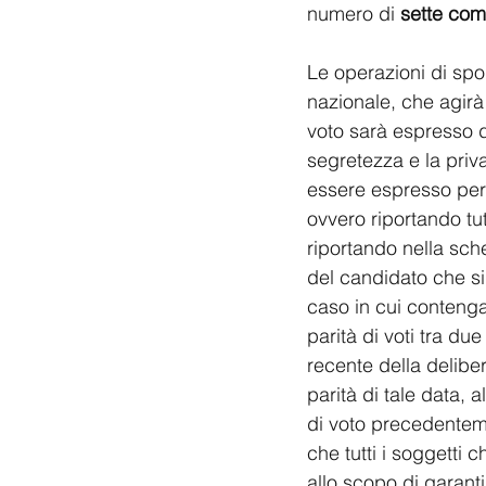
numero di 
sette com
Le operazioni di spog
nazionale, che agirà 
voto sarà espresso da
segretezza e la priva
essere espresso per l
ovvero riportando tut
riportando nella sche
del candidato che si
caso in cui contenga
parità di voti tra du
recente della deliber
parità di tale data, a
di voto precedentemen
che tutti i soggetti 
allo scopo di garanti