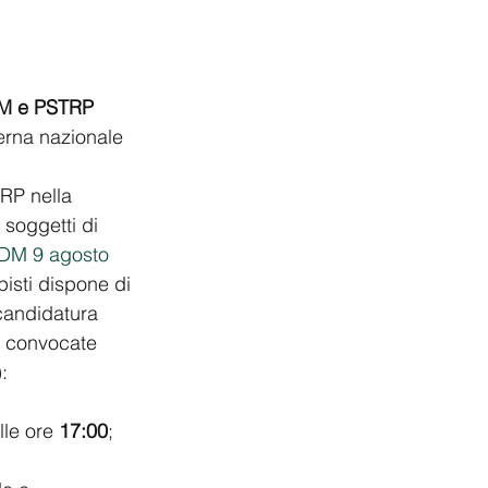
RM e PSTRP
erna nazionale 
RP nella 
 soggetti di 
DM 9 agosto 
isti dispone di 
candidatura 
o convocate 
):
lle ore 
17:00
;