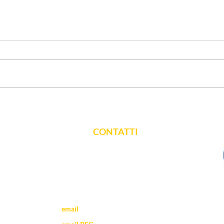
CONTATTI
vicolo dell'Arco 2 - 28100 Novara
email
:
novara@tsrm.org