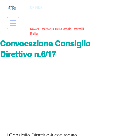
ORDINE
dei Tecnici Sanitari di
Radiologia Medica
e delle Professioni
Sanitarie Tecniche, della Riabilitazione
e della Prevenzione
Novara - Verbania Cusio Ossola - Vercelli -
Bie
lla
Convocazione Consiglio
Direttivo n.6/17
Il Consiglio Direttivo è convocato 