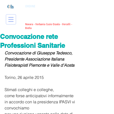
ORDINE
dei Tecnici Sanitari di
Radiologia Medica
e delle Professioni
Sanitarie Tecniche, della Riabilitazione
e della Prevenzione
Novara - Verbania Cusio Ossola - Vercelli -
Bie
lla
Convocazione rete
Professioni Sanitarie
Convocazione di Giuseppe Tedesco, 
Presidente Associazione Italiana 
Fisioterapisti Piemonte e Valle d'Aosta
Torino, 26 aprile 2015 
Stimati colleghi e colleghe, 
come forse anticipatovi informalmente 
in accordo con la presidenza IPASVI vi 
convochiamo 