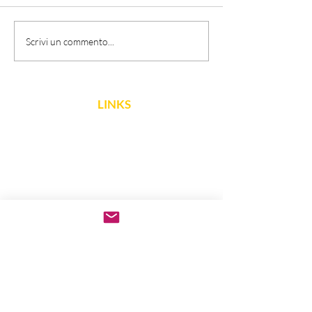
Scrivi un commento...
LINKS
FNCPTSRM
Dichiarazione di
accessibilità
Obiettivi di
accessibilità
EFRS
CONTATTI
vicolo dell'Arco 2 -
28100 Novara
email
:
novara@tsrm.org
email PEC
: