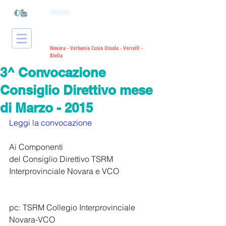
ORDINE
dei Tecnici Sanitari di
Radiologia Medica
e delle Professioni
Sanitarie Tecniche, della Riabilitazione
e della Prevenzione
Novara - Verbania Cusio Ossola - Vercelli -
Bie
lla
3^ Convocazione
Consiglio Direttivo mese
di Marzo - 2015
Leggi la convocazione
Ai Componenti 
del Consiglio Direttivo TSRM 
Interprovinciale Novara e VCO 
pc: TSRM Collegio Interprovinciale 
Novara-VCO 