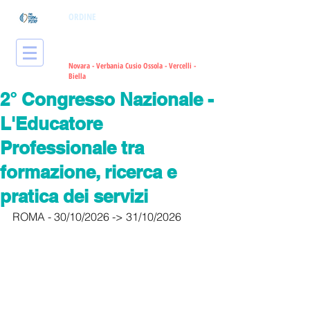
ORDINE
dei Tecnici Sanitari di
Radiologia Medica
e delle Professioni
Sanitarie Tecniche, della Riabilitazione
e della Prevenzione
Novara - Verbania Cusio Ossola - Vercelli -
Bie
lla
2° Congresso Nazionale -
L'Educatore
Professionale tra
formazione, ricerca e
pratica dei servizi
ROMA - 30/10/2026 -> 31/10/2026