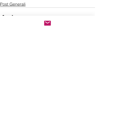
Post Generali
Commenti
Scrivi un commento...
LINKS
FNCPTSRM
Dichiarazione di
accessibilità