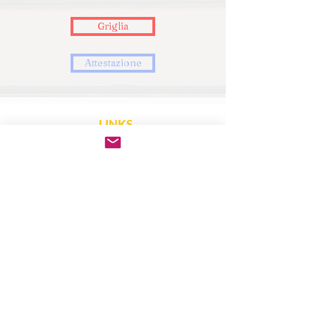
Griglia
Attestazione
LINKS
FNCPTSRM
Dichiarazione di
accessibilità
Obiettivi di
accessibilità
EFRS
CONTATTI
vicolo dell'Arco 2 -
28100 Novara
email
:
novara@tsrm.org