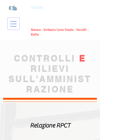
ORDINE
dei Tecnici Sanitari di
Radiologia Medica
e delle Professioni
Sanitarie Tecniche, della Riabilitazione
e della Prevenzione
Novara - Verbania Cusio Ossola - Vercelli -
Bie
lla
CONTROLLI
E
RILIEVI
SULL'AMMINIST
RAZIONE
Relazione RPCT